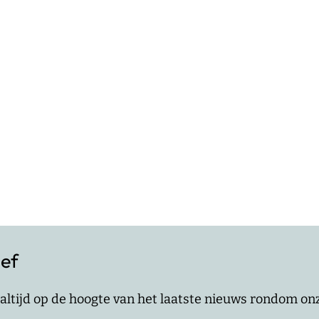
ief
jf altijd op de hoogte van het laatste nieuws rondom o