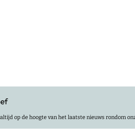
ief
jf altijd op de hoogte van het laatste nieuws rondom o