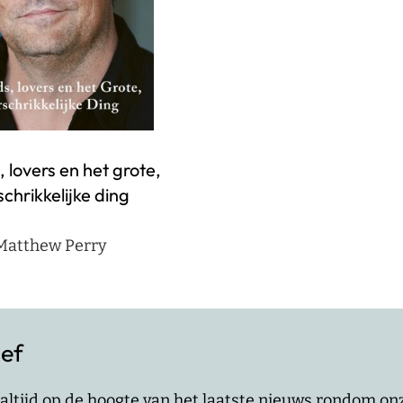
, lovers en het grote,
schrikkelijke ding
Matthew Perry
ief
jf altijd op de hoogte van het laatste nieuws rondom o