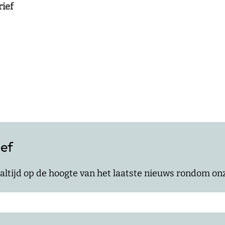
rief
ief
jf altijd op de hoogte van het laatste nieuws rondom o