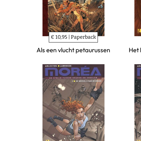
€ 10,95 | Paperback
Als een vlucht petaurussen
Het 