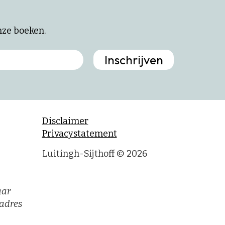
onze boeken.
Disclaimer
Privacystatement
Luitingh-Sijthoff © 2026
aar
adres