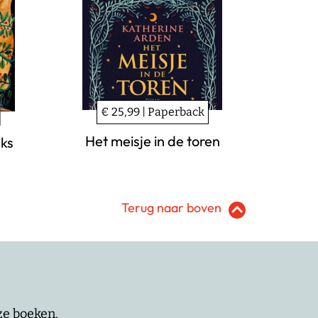
€ 25,99 | Paperback
Het meisje in de toren
eks
Terug naar boven
nze boeken.