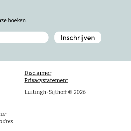
onze boeken.
Disclaimer
Privacystatement
Luitingh-Sijthoff © 2026
aar
adres