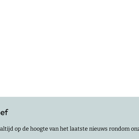
ief
jf altijd op de hoogte van het laatste nieuws rondom o