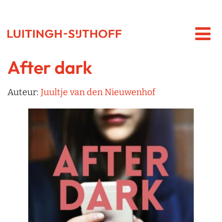
After dark
Auteur:
Juultje van den Nieuwenhof