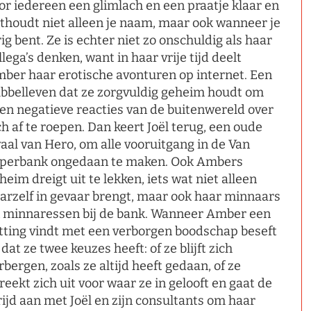
or iedereen een glimlach en een praatje klaar en
thoudt niet alleen je naam, maar ook wanneer je
rig bent. Ze is echter niet zo onschuldig als haar
llega’s denken, want in haar vrije tijd deelt
ber haar erotische avonturen op internet. Een
bbelleven dat ze zorgvuldig geheim houdt om
en negatieve reacties van de buitenwereld over
ch af te roepen. Dan keert Joël terug, een oude
vaal van Hero, om alle vooruitgang in de Van
perbank ongedaan te maken. Ook Ambers
heim dreigt uit te lekken, iets wat niet alleen
arzelf in gevaar brengt, maar ook haar minnaars
 minnaressen bij de bank. Wanneer Amber een
tting vindt met een verborgen boodschap beseft
 dat ze twee keuzes heeft: of ze blijft zich
rbergen, zoals ze altijd heeft gedaan, of ze
reekt zich uit voor waar ze in gelooft en gaat de
rijd aan met Joël en zijn consultants om haar