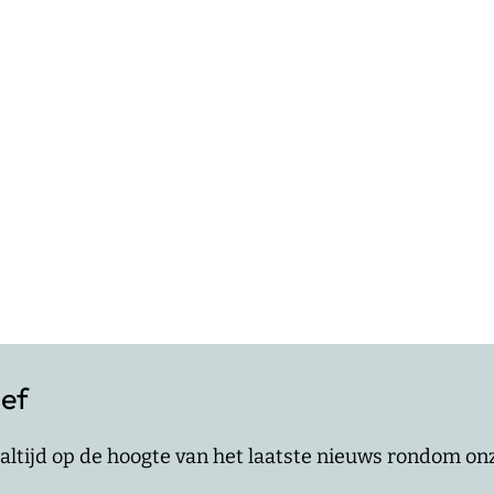
ief
jf altijd op de hoogte van het laatste nieuws rondom o