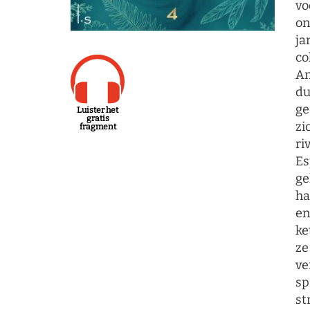
vo
on
ja
co
Am
du
ge
Luister het
gratis
zi
fragment
ri
Es
ge
ha
en
ke
ze
ve
sp
st