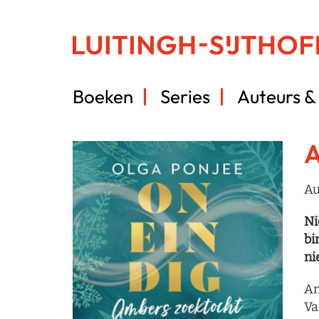
Boeken
Series
Auteurs & 
A
Au
Ni
bi
ni
Am
Va