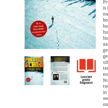
Pr
is
me
be
ba
hu
bi
aa
ge
ge
ui
te
en
Lees het
Nu
gratis
fragment
tw
in
we
on