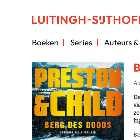
Boeken
Series
Auteurs & 
B
Au
De
vi
zo
in
Be