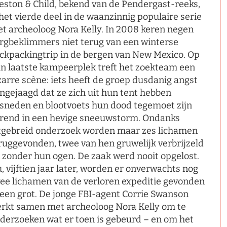
eston & Child, bekend van de Pendergast-reeks,
 het vierde deel in de waanzinnig populaire serie
t archeoloog Nora Kelly. In 2008 keren negen
rgbeklimmers niet terug van een winterse
ckpackingtrip in de bergen van New Mexico. Op
n laatste kampeerplek treft het zoekteam een
zarre scène: iets heeft de groep dusdanig angst
ngejaagd dat ze zich uit hun tent hebben
sneden en blootvoets hun dood tegemoet zijn
rend in een hevige sneeuwstorm. Ondanks
tgebreid onderzoek worden maar zes lichamen
ruggevonden, twee van hen gruwelijk verbrijzeld
 zonder hun ogen. De zaak werd nooit opgelost.
, vijftien jaar later, worden er onverwachts nog
ee lichamen van de verloren expeditie gevonden
 een grot. De jonge FBI-agent Corrie Swanson
rkt samen met archeoloog Nora Kelly om te
derzoeken wat er toen is gebeurd – en om het