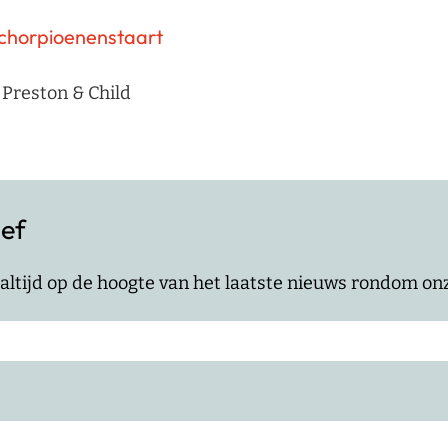
chorpioenenstaart
Preston & Child
ief
jf altijd op de hoogte van het laatste nieuws rondom o