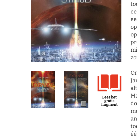
to
ee
ee
op
op
pr
mi
zo
On
Ja
al
Ma
Lees het
gratis
do
fragment
me
an
to
éé