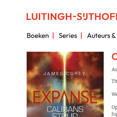
Boeken
Series
Auteurs & 
C
Au
Th
We
Op
Ju