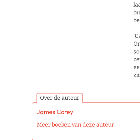
la
bu
be
'C
On
so
ze
ee
zi
Over de auteur
James Corey
Meer boeken van deze auteur