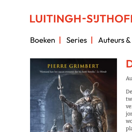
Boeken
Series
Auteurs & 
D
Au
De
tw
ve
jo
wo
pl