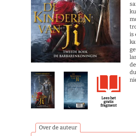
sa
ku
mo
tr
is
ka
ge
la
de
du
ni
Lees het
gratis
fragment
Over de auteur