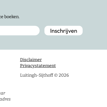
nze boeken.
Disclaimer
Privacystatement
Luitingh-Sijthoff © 2026
aar
adres