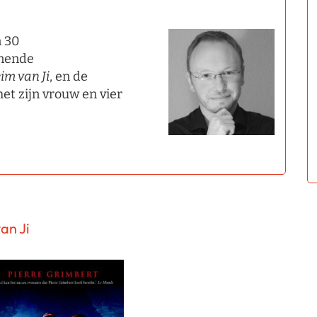
n 30
nnende
eim
van Ji
, en de
t zijn vrouw en vier
an Ji