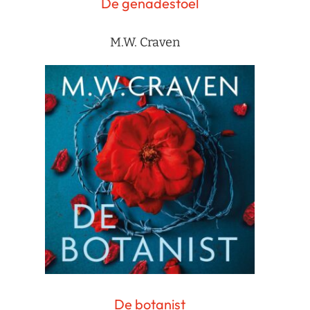
De genadestoel
M.W. Craven
De botanist