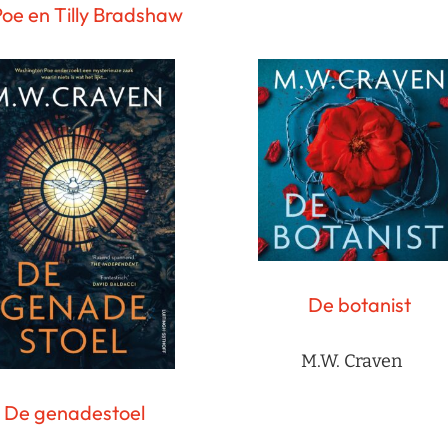
Poe en Tilly Bradshaw
De botanist
M.W. Craven
De genadestoel