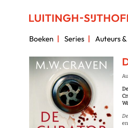
Boeken
Series
Auteurs & 
D
Au
De
Cr
Wa
De
en