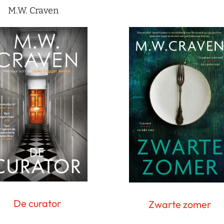
M.W. Craven
De curator
Zwarte zomer