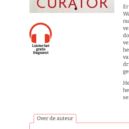
Er
Wa
ra
ve
do
ve
Luister het
he
gratis
fragment
va
dr
ge
He
he
se
Over de auteur