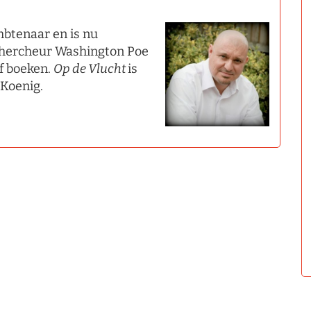
mbtenaar en is nu
rechercheur Washington Poe
jf boeken.
Op de Vlucht
is
 Koenig.