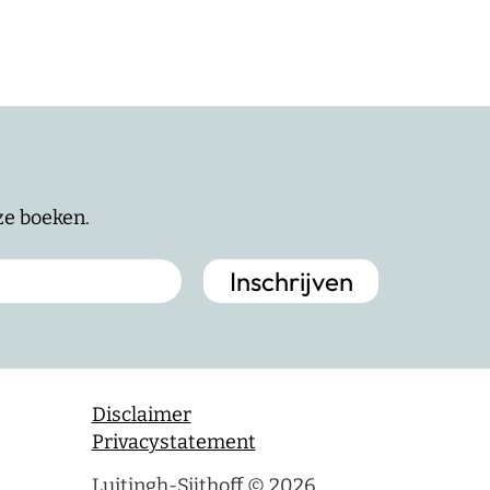
nze boeken.
Disclaimer
Privacystatement
Luitingh-Sijthoff © 2026