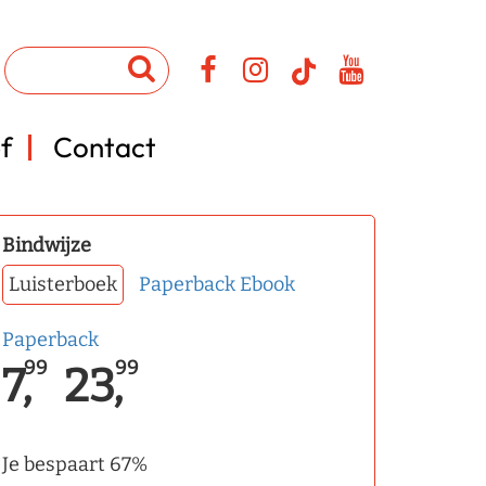
f
Contact
Bindwijze
Luisterboek
Paperback
Ebook
Paperback
99
99
7,
23,
Je bespaart 67%