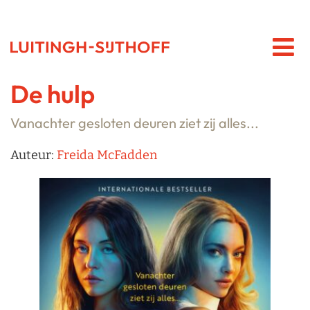
De hulp
Vanachter gesloten deuren ziet zij alles...
Auteur:
Freida McFadden