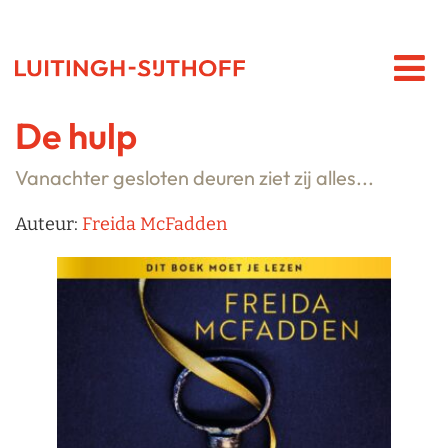
De hulp
Vanachter gesloten deuren ziet zij alles...
Auteur:
Freida McFadden