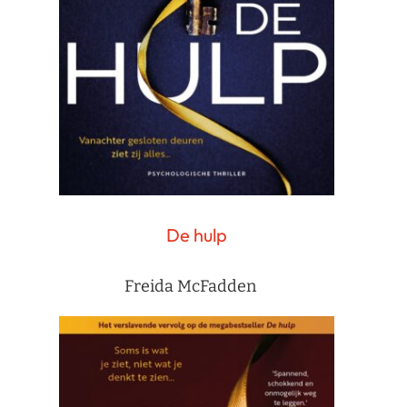
De hulp
Freida McFadden