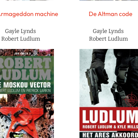
Armageddon machine
De Altman code
Gayle Lynds
Gayle Lynds
Robert Ludlum
Robert Ludlum