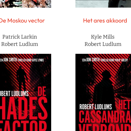
De Moskou vector
Het ares akkoord
Patrick Larkin
Kyle Mills
Robert Ludlum
Robert Ludlum