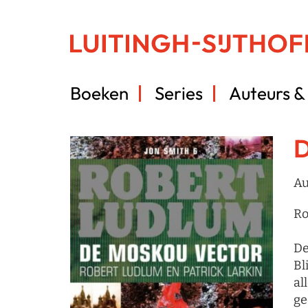
Boeken
Series
Auteurs & 
D
Au
Ro
De
Bl
al
ge