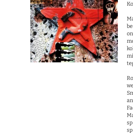
Ko
Ma
be
on
mo
ko
mi
te
Ro
we
Sm
an
Fa
Ma
sp
sp