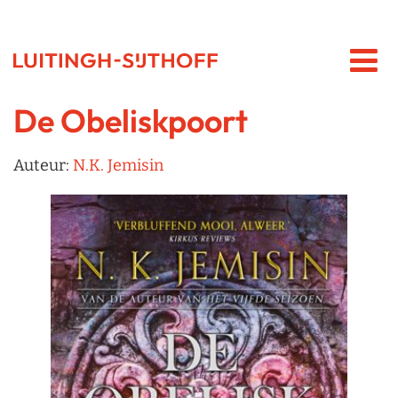
De Obeliskpoort
Auteur:
N.K. Jemisin