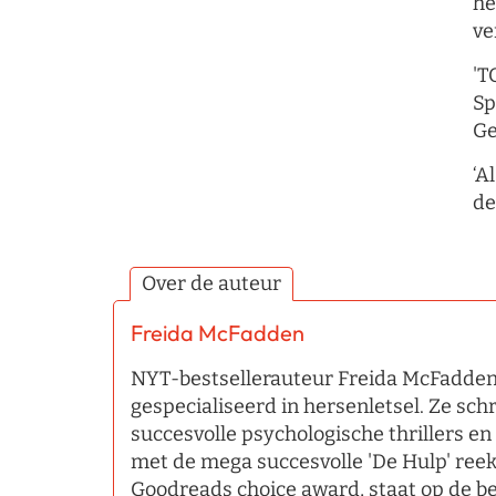
he
ve
'T
Sp
Ge
‘A
de
Over de auteur
Freida McFadden
NYT-bestsellerauteur Freida McFadden 
gespecialiseerd in hersenletsel. Ze sc
succesvolle psychologische thrillers en
met de mega succesvolle 'De Hulp' ree
Goodreads choice award, staat op de best