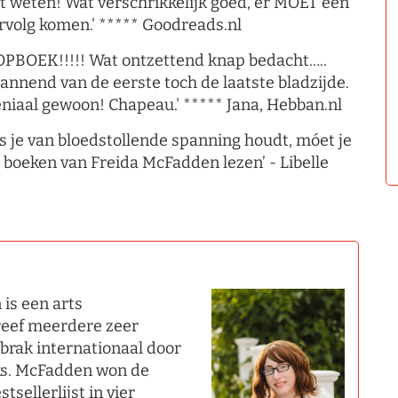
t weten! Wat verschrikkelijk goed, er MOET een
rvolg komen.' ***** Goodreads.nl
OPBOEK!!!!! Wat ontzettend knap bedacht…..
annend van de eerste toch de laatste bladzijde.
niaal gewoon! Chapeau.' ***** Jana, Hebban.nl
ls je van bloedstollende spanning houdt, móet je
 boeken van Freida McFadden lezen’ - Libelle
is een arts
hreef meerdere zeer
 brak internationaal door
ks. McFadden won de
sellerlijst in vier