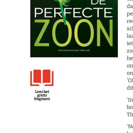
da
pe
re
sc
la
ie
zo
he
on
on
'O
di
Lees het
gratis
'I
fragment
bo
Th
'N