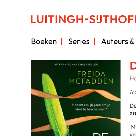
Boeken
Series
Auteurs & 
D
Ho
Au
De
au
‘M
vr