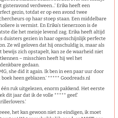
t gisteravond verdween...’ Erika heeft een
rfect gezin, totdat er op een avond twee
chercheurs op haar stoep staan. Een middelbare
holiere is vermist. En Erika’s tienerzoon is de
atste die het meisje levend zag. Erika heeft altijd
ts duisters gezien in haar ogenschijnlijk perfecte
on. Ze wil geloven dat hij onschuldig is, maar als
t bewijs zich opstapelt, kan ze de waarheid niet
tkennen – misschien heeft hij wel het
denkbare gedaan.
MG, she did it again. Ik ben in een paar uur door
t boek heen geblazen.' ***** Goodreads.nl
n één ruk uitgelezen, enorm pakkend. Het eerste
ek dit jaar dat ik de volle ***** geef.'
rillerlovers.'
eeee, het kan gewoon niet zo eindigen, ik moet