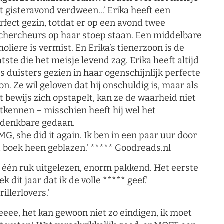
t gisteravond verdween...’ Erika heeft een
rfect gezin, totdat er op een avond twee
chercheurs op haar stoep staan. Een middelbare
holiere is vermist. En Erika’s tienerzoon is de
atste die het meisje levend zag. Erika heeft altijd
ts duisters gezien in haar ogenschijnlijk perfecte
on. Ze wil geloven dat hij onschuldig is, maar als
t bewijs zich opstapelt, kan ze de waarheid niet
tkennen – misschien heeft hij wel het
denkbare gedaan.
MG, she did it again. Ik ben in een paar uur door
t boek heen geblazen.' ***** Goodreads.nl
n één ruk uitgelezen, enorm pakkend. Het eerste
ek dit jaar dat ik de volle ***** geef.'
rillerlovers.'
eeee, het kan gewoon niet zo eindigen, ik moet