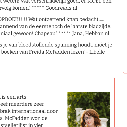
t weten! Wat verschrikkelijk goed, er MOET een
rvolg komen.' ***** Goodreads.nl
OPBOEK!!!!! Wat ontzettend knap bedacht…..
annend van de eerste toch de laatste bladzijde.
niaal gewoon! Chapeau.' ***** Jana, Hebban.nl
ls je van bloedstollende spanning houdt, móet je
 boeken van Freida McFadden lezen’ - Libelle
is een arts
hreef meerdere zeer
 brak internationaal door
ks. McFadden won de
sellerlijst in vier