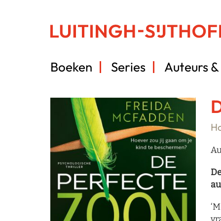
Boeken
Series
Auteurs & 
D
Ho
Au
De
au
‘M
vr