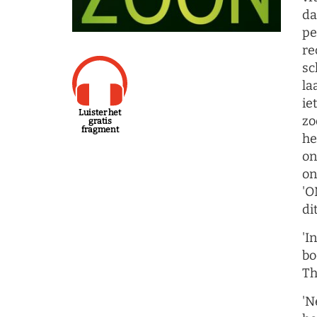
da
pe
re
sc
la
ie
Luister het
zo
gratis
fragment
he
on
on
'O
di
'I
bo
Th
'N