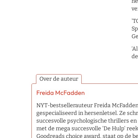
he
ve
'T
Sp
Ge
‘A
de
Over de auteur
Freida McFadden
NYT-bestsellerauteur Freida McFadden 
gespecialiseerd in hersenletsel. Ze sc
succesvolle psychologische thrillers en
met de mega succesvolle 'De Hulp' ree
Goodreads choice award, staat op de best