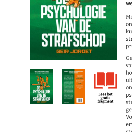
we
Me
on
ku
st
pr
Ge
va
ho
ul
on
ps
Lees het
gratis
st
fragment
ge
Vo
er
st