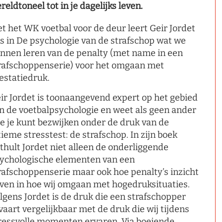
reldtoneel tot in je dagelijks leven.
t het WK voetbal voor de deur leert Geir Jordet
s in De psychologie van de strafschop wat we
nnen leren van de penalty (met name in een
rafschoppenserie) voor het omgaan met
estatiedruk.
ir Jordet is toonaangevend expert op het gebied
n de voetbalpsychologie en weet als geen ander
e je kunt bezwijken onder de druk van de
tieme stresstest: de strafschop. In zijn boek
thult Jordet niet alleen de onderliggende
ychologische elementen van een
rafschoppenserie maar ook hoe penalty’s inzicht
ven in hoe wij omgaan met hogedruksituaties.
lgens Jordet is de druk die een strafschopper
vaart vergelijkbaar met de druk die wij tijdens
ressvolle momenten ervaren. Via boeiende