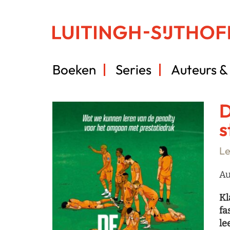
Boeken
Series
Auteurs & 
D
s
Le
Au
Kl
fa
le