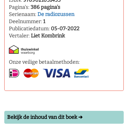
ISBN:
9789021031453
Pagina's:
386 pagina's
Serienaam:
De radiozussen
Deelnummer:
1
Publicatiedatum:
05-07-2022
Vertaler:
Liet Kombrink
Onze veilige betaalmethoden:
Bekijk de inhoud van dit boek ➔