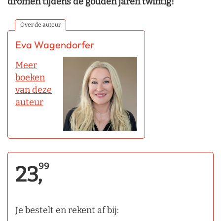
dromen tijdens de gouden jaren twintig!
Over de auteur
Eva Wagendorfer
Meer
boeken
van deze
auteur
99
23,
Je bestelt en rekent af bij: