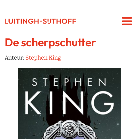
De scherpschutter
Auteur:
Stephen King