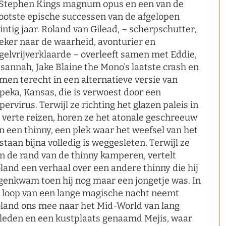
 Stephen Kings magnum opus en een van de
ootste epische successen van de afgelopen
intig jaar. Roland van Gilead, – scherpschutter,
eker naar de waarheid, avonturier en
gelvrijverklaarde – overleeft samen met Eddie,
sannah, Jake Blaine the Mono's laatste crash en
men terecht in een alternatieve versie van
peka, Kansas, die is verwoest door een
pervirus. Terwijl ze richting het glazen paleis in
 verte reizen, horen ze het atonale geschreeuw
n een thinny, een plek waar het weefsel van het
staan bijna volledig is weggesleten. Terwijl ze
n de rand van de thinny kamperen, vertelt
land een verhaal over een andere thinny die hij
genkwam toen hij nog maar een jongetje was. In
 loop van een lange magische nacht neemt
land ons mee naar het Mid-World van lang
leden en een kustplaats genaamd Mejis, waar