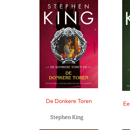
De Donkere Toren
Ee
Stephen King