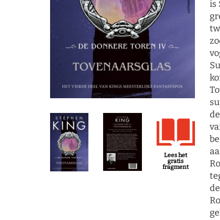
is
gr
tw
zo
vo
Su
ko
To
su
de
va
be
aa
Lees het
gratis
Ro
fragment
te
de
Ro
ge