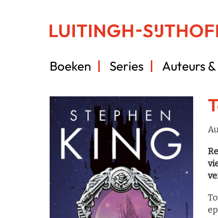
Boeken
Series
Auteurs & 
T
Au
Re
vi
ve
To
ep