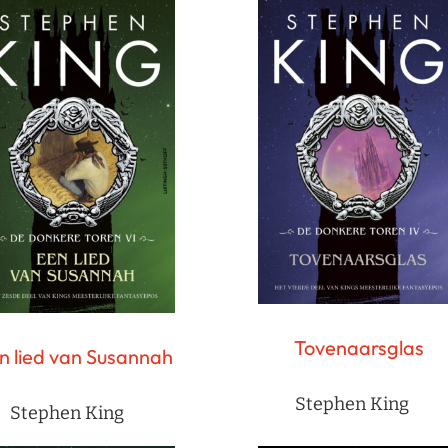
Tovenaarsglas
n lied van Susannah
Stephen King
Stephen King