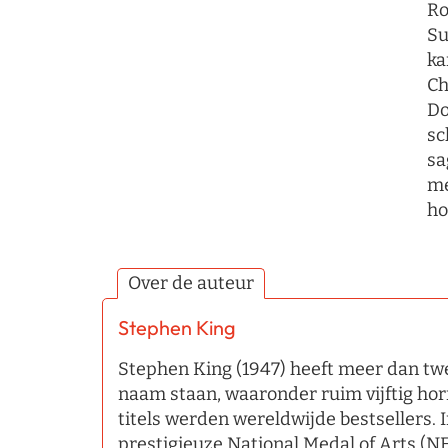
Ro
Su
ka
Ch
Do
sc
sa
me
ho
Over de auteur
Stephen King
Stephen King (1947) heeft meer dan tw
naam staan, waaronder ruim vijftig hor
titels werden wereldwijde bestsellers. 
prestigieuze National Medal of Arts (N