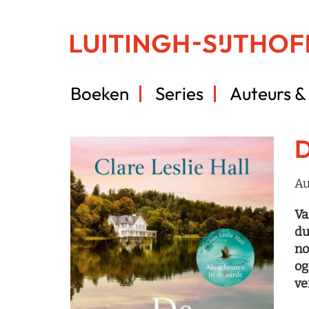
Boeken
Series
Auteurs & 
D
Au
Va
du
no
og
ve