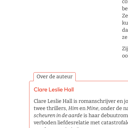
co
be
Ze
ku
da
ze
Zi
oo
Over de auteur
Clare Leslie Hall
Clare Leslie Hall is romanschrijver en j
twee thrillers,
Him
en
Mine
, onder de 
scheuren in de aarde
is haar debuutrom
verboden liefdesrelatie met catastrofal