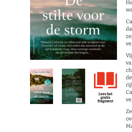
Ha
wa
Ca
da
ze
ve
Vi
va
ch
de
ri
Ca
Lees het
gratis
ve
fragment
Ze
ov
Ma