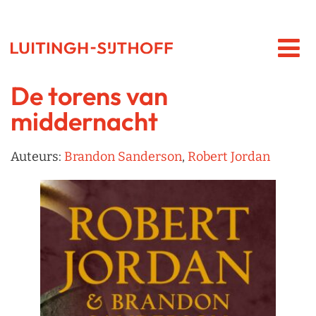
De torens van
middernacht
Auteurs:
Brandon Sanderson
,
Robert Jordan