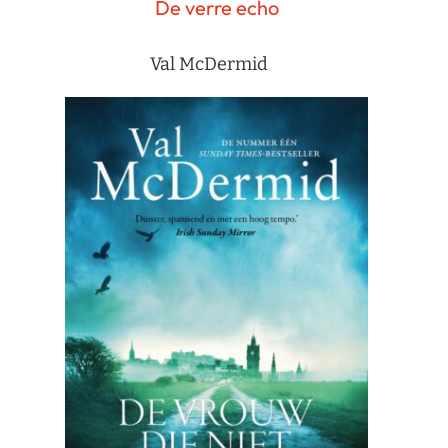
De verre echo
Val McDermid