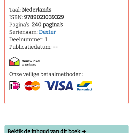
Taal:
Nederlands
ISBN:
9789021039329
Pagina's:
240 pagina's
Serienaam:
Dexter
Deelnummer:
1
Publicatiedatum:
--
Onze veilige betaalmethoden:
Bekijk de inhoud van dit boek ➔