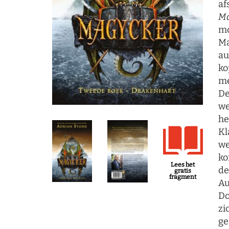
af
Ma
mo
Ma
au
ko
me
De
we
he
Kl
we
ko
Lees het
de
gratis
fragment
Au
Do
zi
ge