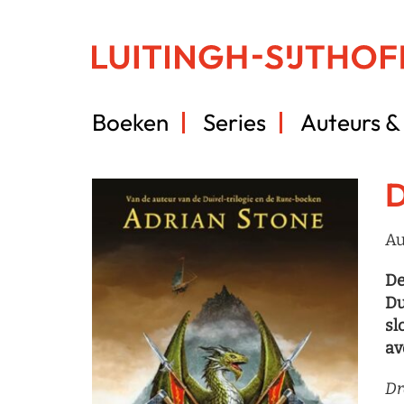
Boeken
Series
Auteurs & 
D
Au
De
Du
sl
av
Dr