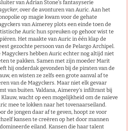
sluiter van Adrian Stone’s fantasyserie
gycker
, over de avonturen van Auric. Aan het
nopolie op magie kwam voor de gehate
gyckers van Aimerey plots een einde toen de
tistische Auric hun spreuken op gehoor wist te
piëren. Het maakte van Auric in één klap de
est gezochte persoon van de Pelargo Archipel.
 Magyckers hebben Auric echter nog altijd niet
ten te pakken. Samen met zijn moeder Marit
eft hij onderdak gevonden bij de piraten van de
auw, en wisten ze zelfs een grote aanval af te
ren van de Magyckers. Maar niet elk gevaar
mt van buiten. Valdana, Aimerey’s infiltrant bij
 Klauw, wacht op een mogelijkheid om de naïeve
ric mee te lokken naar het tovenaarseiland.
or de jongen daar af te geven, hoopt ze voor
chzelf kansen te creëren op het door mannen
domineerde eiland. Kansen die haar talent