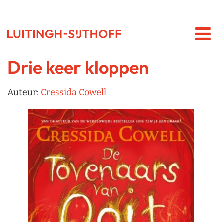
Drie keer kloppen
Auteur:
Cressida Cowell