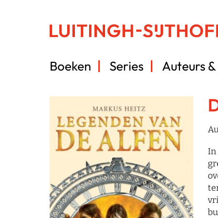
Boeken
Series
Auteurs & 
D
Au
In
gr
ov
te
vr
bu