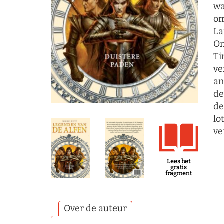
wa
om
La
On
Ti
ve
an
de
de
lo
ve
Lees het
gratis
fragment
Over de auteur