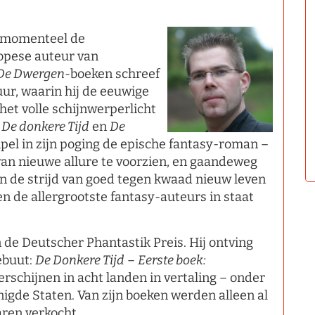
s momenteel de
ropese auteur van
De Dwergen
-boeken schreef
uur, waarin hij de eeuwige
het volle schijnwerperlicht
n
De donkere Tijd
en
De
pel in zijn poging de epische fantasy-roman –
van nieuwe allure te voorzien, en gaandeweg
 de strijd van goed tegen kwaad nieuw leven
en de allergrootste fantasy-auteurs in staat
 de Deutscher Phantastik Preis. Hij ontving
ebuut:
De Donkere Tijd
–
Eerste boek:
verschijnen in acht landen in vertaling – onder
nigde Staten. Van zijn boeken werden alleen al
aren verkocht.