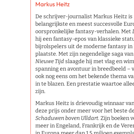
Markus Heitz
De schrijver-journalist Markus Heitz i
belangrijkste en meest succesvolle Eu
oorspronkelijke fantasy-verhalen. Met
hij een fantasy-epos van klassieke stat
bijrolspelers uit de moderne fantasy in 
plaatste. Met zijn negendelige saga va
Nieuwe Tijd
slaagde hij met vlag en wim
spanning en avontuur in breedbeeld – 
ook nog eens om het bekende thema van
in te blazen. Een prestatie waartoe alle
zijn.
Markus Heitz is drievoudig winnaar van
deze prijs onder meer voor het beste d
Schaduwen boven Ulldart
. Zijn boeken 
meer in Engeland, Frankrijk en de Vere
in Europa meer dan 1.5 miljoen exempl