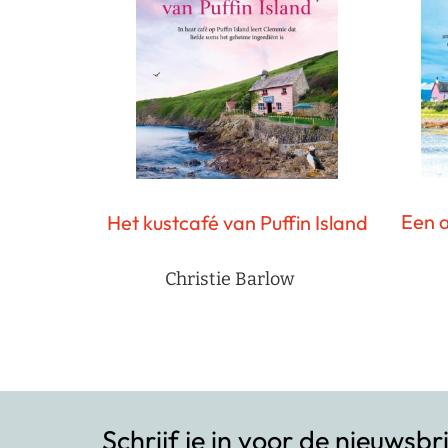
Een a
Het kustcafé van Puffin Island
Christie Barlow
Schrijf je in voor de nieuwsbr