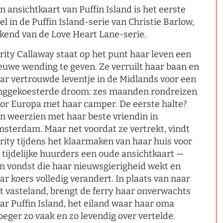
n ansichtkaart van Puffin Island is het eerste
el in de Puffin Island-serie van Christie Barlow,
kend van de Love Heart Lane-serie.
rity Callaway staat op het punt haar leven een
euwe wending te geven. Ze verruilt haar baan en
ar vertrouwde leventje in de Midlands voor een
nggekoesterde droom: zes maanden rondreizen
or Europa met haar camper. De eerste halte?
n weerzien met haar beste vriendin in
sterdam. Maar net voordat ze vertrekt, vindt
rity tijdens het klaarmaken van haar huis voor
 tijdelijke huurders een oude ansichtkaart —
n vondst die haar nieuwsgierigheid wekt en
ar koers volledig verandert. In plaats van naar
t vasteland, brengt de ferry haar onverwachts
ar Puffin Island, het eiland waar haar oma
oeger zo vaak en zo levendig over vertelde.