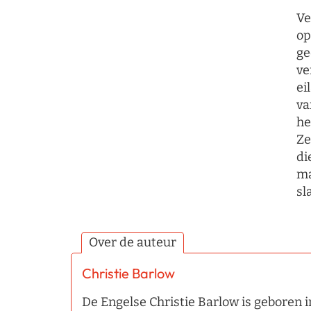
Ve
op
ge
ve
ei
va
he
Ze
di
ma
sl
Over de auteur
Christie Barlow
De Engelse Christie Barlow is geboren 