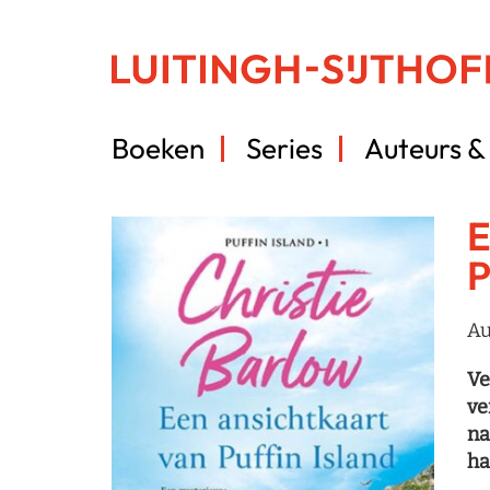
Boeken
Series
Auteurs & 
E
P
Au
Ve
ve
na
ha