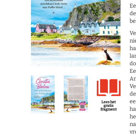
Ee
de
be
Ve
ni
ha
la
do
Ee
Am
Ve
de
ee
Lees het
gratis
ha
fragment
he
na
vr