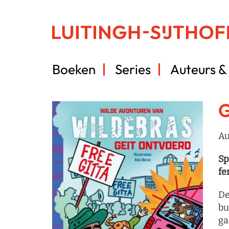
Boeken
Series
Auteurs & 
G
Au
Sp
fe
De
bu
ga