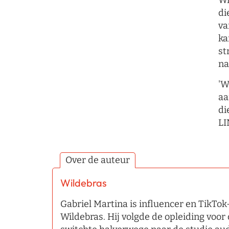
Wi
di
va
ka
st
na
'W
aa
di
LI
Over de auteur
Wildebras
Gabriel Martina is influencer en TikT
Wildebras. Hij volgde de opleiding voor