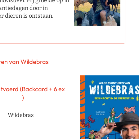
ovisueel. Hij groeide op in
antiedagen door in
or dieren is ontstaan.
uren van Wildebras
ntvoerd (Backcard + 6 ex
)
Wildebras