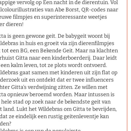
appige vervolg op Een nacht in de dierentuin. Vol
llcolourillustraties van Abe Borst, QR-codes naar
euwe filmpjes en superinteressante weetjes
er dieren!
tta is geen gewone geit. De babygeit woont bij
ldebras in huis en groeit via zijn dierenfilmpjes
t tot een BG, een Bekende Geit. Maar na klachten
rhuist Gitta naar een kinderboerderij. Daar leidt
 een kalm leven, tot ze plots wordt ontvoerd.
ldebras gaat samen met kinderen uit zijn flat op
derzoek uit en ontdekt dat er twee influencers
hter Gitta's verdwijning zitten. Ze willen met
tta opnieuw beroemd worden. Maar intussen is
 hele stad op zoek naar de bekendste geit van
t land. Lukt het Wildebras om Gitta te bevrijden,
dat ze eindelijk een rustig geitenleventje kan
iden?