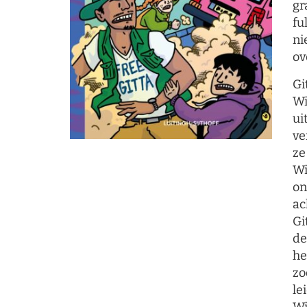
gr
fu
ni
ov
Gi
Wi
ui
ve
ze
Wi
on
ac
Gi
de
he
zo
le