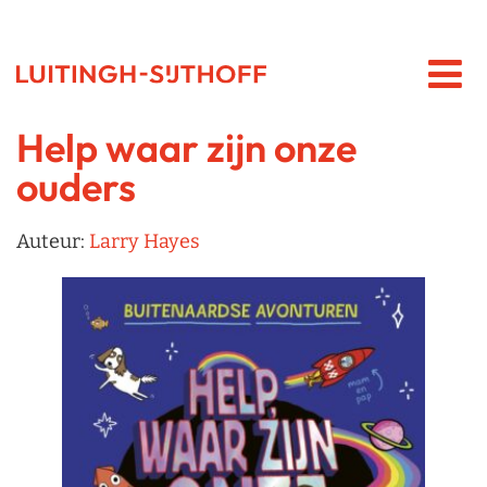
Help waar zijn onze
ouders
Auteur:
Larry Hayes