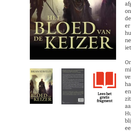
af
on
de
er
hu
ne
ie
On
mi
ve
ha
en
Lees het
gratis
zi
fragment
aa
Hu
bl
ee