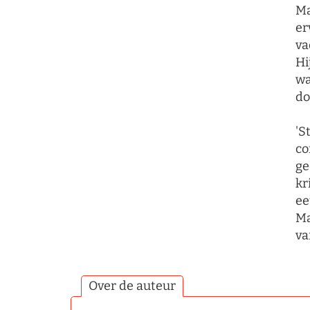
Ma
er
va
Hi
wa
do
'S
co
ge
kr
ee
Ma
va
Over de auteur