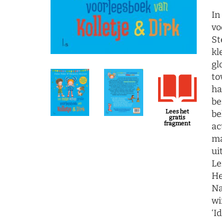
In
vo
St
kl
gl
to
ha
be
Lees het
be
gratis
fragment
ac
ma
ui
Le
He
Na
wi
‘I