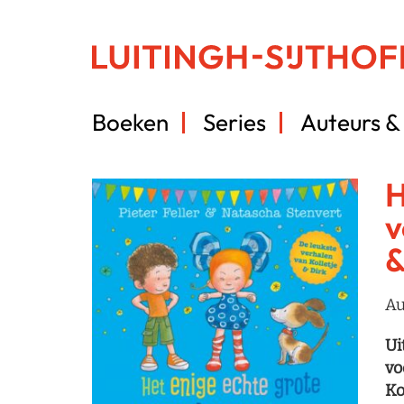
Boeken
Series
Auteurs & 
H
v
&
Au
Ui
vo
Ko