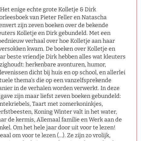
 Het enige echte grote Kolletje & Dirk
orleesboek van Pieter Feller en Natascha
envert zijn zeven boeken over de bekende
euters Kolletje en Dirk gebundeld. Met een
oednieuw verhaal over hoe Kolletje aan haar
versokken kwam. De boeken over Kolletje en
ar beste vriendje Dirk hebben alles wat kleuters
zighoudt: herkenbare avonturen, humor,
levenissen dicht bij huis en op school, en allerlei
tuele thema’s die op een vanzelfsprekende
nier in de verhalen worden verwerkt. In deze
tgave zijn maar liefst zeven boeken gebundeld:
ntekriebels, Taart met zomerkoninkjes,
rfstbeesten, Koning Winter valt in het water,
ar de kermis, Allemaal familie en Werk aan de
nkel. Om het hele jaar door uit voor te lezen!
deaal om voor te lezen (…). Ze zijn zo vrolijk,