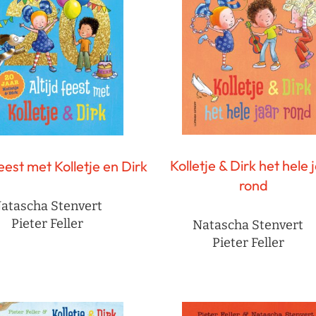
Kolletje & Dirk het hele 
feest met Kolletje en Dirk
rond
atascha Stenvert
Pieter Feller
Natascha Stenvert
Pieter Feller