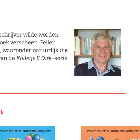
j schrijver wilde worden.
oek verscheen. Feller
n, waaronder natuurlijk die
 van de
Kolletje & Dirk
-serie
rk