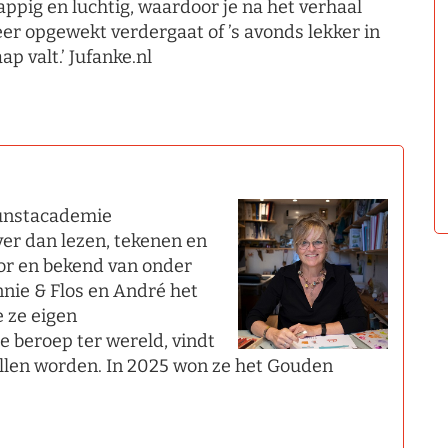
appig en luchtig, waardoor je na het verhaal
er opgewekt verdergaat of ’s avonds lekker in
aap valt.’ Jufanke.nl
kunstacademie
ever dan lezen, tekenen en
ator en bekend van onder
nnie & Flos en André het
e ze eigen
e beroep ter wereld, vindt
illen worden. In 2025 won ze het Gouden