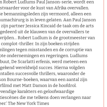
n Robert Ludlums Paul Janson-serie, wordt een
stvaarder voor de kust van Afrika overvallen.
le bemanningsleden zijn vermoord, alleen een
aumachirurg is in leven gelaten. Aan Paul Janson
 zijn partner Jessica Kincaid de taak om de arts
gedeerd uit de klauwen van de overvallers te
vrijden… Robert Ludlum is de grootmeester van
 complot-thriller. In zijn boeken strijden
nlingen tegen misstanden en de corruptie van
ote ondernemingen en regeringen. Ludlums
buut, De Scarlatti erfenis, werd meteen een
gekend wereldwijd succes. Hierna volgden
entallen succesvolle thrillers, waaronder de
son Bourne-boeken, waarvan een aantal zijn
rfilmd met Matt Damon in de hoofdrol.
evendige karakters en geloofwaardige
tiescènes die me telkens doen verlangen naar
er.’ The New York Times