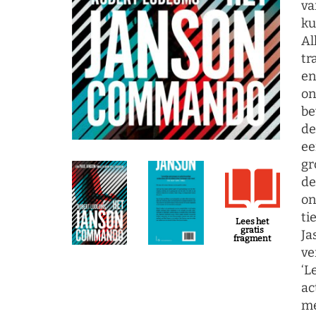
va
ku
Al
tr
en
on
be
de
ee
gr
de
on
ti
Lees het
gratis
Ja
fragment
ve
‘L
ac
me