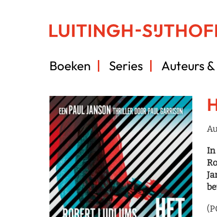
Boeken
Series
Auteurs & 
H
Au
In
Ro
Ja
be
(P