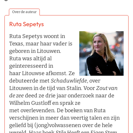
Over de auteur
Ruta Sepetys
Ruta Sepetys woont in
Texas, maar haar vader is
geboren in Litouwen.
Ruta was altijd al
geïnteresseerd in
haar Litouwse afkomst. Ze
debuteerde met
Schaduwliefde
, over
Litouwen in de tijd van Stalin. Voor
Zout van
de
zee
deed ze drie jaar onderzoek naar de
Wilhelm Gustloff en sprak ze
met overlevenden. De boeken van Ruta
verschijnen in meer dan veertig talen en zijn
geliefd bij (jong)volwassenen over de hele
wereld. Haar boek
Stile Heeft een Eigen Stem