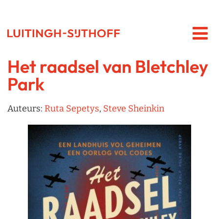
Het raadsel van Bletchley
Park
Auteurs:
Ruta Sepetys
,
Steve Sheinkin