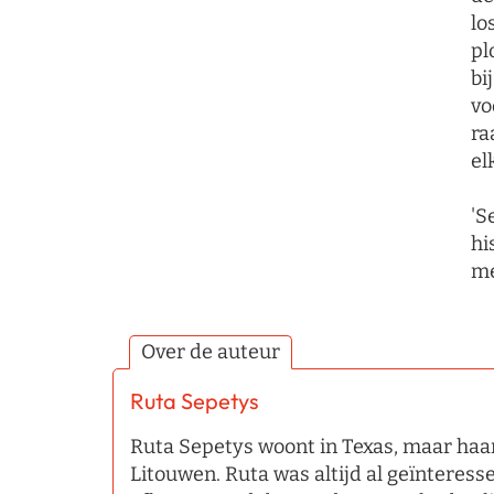
lo
pl
bi
vo
ra
el
'S
hi
me
Over de auteur
Ruta Sepetys
Ruta Sepetys woont in Texas, maar haar
Litouwen. Ruta was altijd al geïnteress