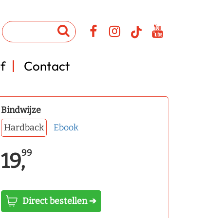
f
Contact
Bindwijze
Hardback
Ebook
99
19,
Direct bestellen ➔