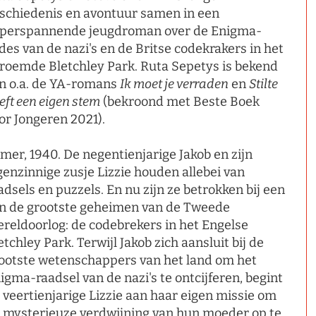
schiedenis en avontuur samen in een
perspannende jeugdroman over de Enigma-
des van de nazi's en de Britse codekrakers in het
roemde Bletchley Park. Ruta Sepetys is bekend
n o.a. de YA-romans
Ik moet je verraden
en
Stilte
eft een eigen stem
(bekroond met Beste Boek
or Jongeren 2021).
mer, 1940. De negentienjarige Jakob en zijn
genzinnige zusje Lizzie houden allebei van
adsels en puzzels. En nu zijn ze betrokken bij een
n de grootste geheimen van de Tweede
reldoorlog: de codebrekers in het Engelse
etchley Park. Terwijl Jakob zich aansluit bij de
ootste wetenschappers van het land om het
igma-raadsel van de nazi's te ontcijferen, begint
 veertienjarige Lizzie aan haar eigen missie om
 mysterieuze verdwijning van hun moeder op te