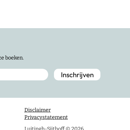
nze boeken.
Disclaimer
Privacystatement
Luitingh-Sijthoff © 2026