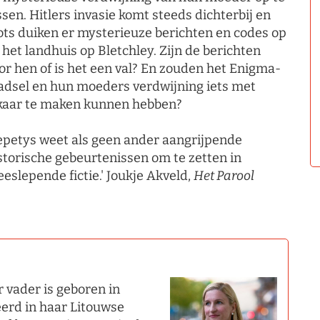
ssen. Hitlers invasie komt steeds dichterbij en
ots duiken er mysterieuze berichten en codes op
j het landhuis op Bletchley. Zijn de berichten
or hen of is het een val? En zouden het Enigma-
adsel en hun moeders verdwijning iets met
kaar te maken kunnen hebben?
epetys weet als geen ander aangrijpende
storische gebeurtenissen om te zetten in
eslepende fictie.' Joukje Akveld,
Het Parool
 vader is geboren in
eerd in haar Litouwse