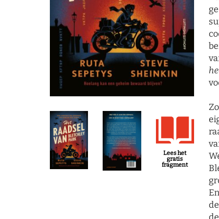
ge
su
co
be
va
he
vo
Zo
ei
ra
va
Lees het
We
gratis
fragment
Bl
gr
En
de
de