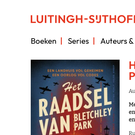
Boeken
Series
Auteurs & 
H
P
Au
Me
en
en
Ru