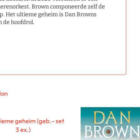
dierenorkest. Brown componeerde zelf de
p. Het ultieme geheim is Dan Browns
n de hoofdrol.
don
tieme geheim (geb.- set
3 ex.)