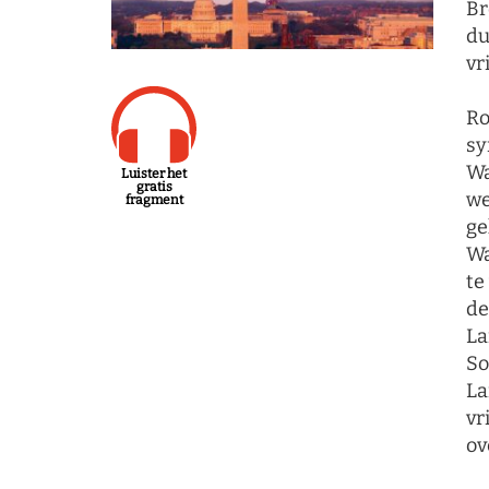
Br
du
vr
Ro
sy
Wa
Luister het
gratis
we
fragment
ge
Wa
te
de
La
So
La
vr
ov