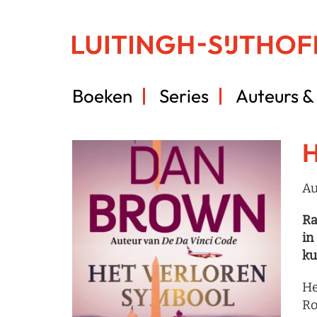
Boeken
Series
Auteurs & 
H
Au
Ra
in
ku
He
Ro