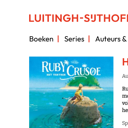
Boeken
Series
Auteurs & 
H
Au
Ru
mo
vo
he
Sp