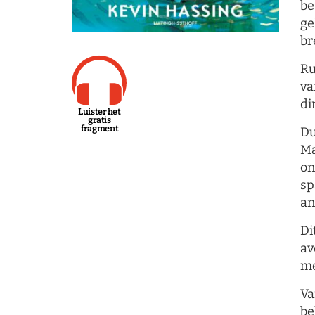
be
ge
br
Ru
va
di
Luister het
gratis
fragment
Du
Ma
on
sp
an
Di
av
me
Va
be