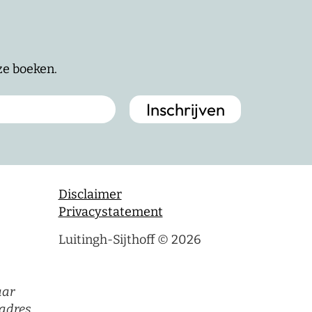
nze boeken.
Disclaimer
Privacystatement
Luitingh-Sijthoff © 2026
aar
adres