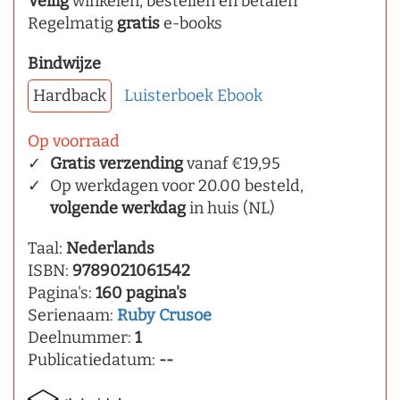
Veilig
winkelen, bestellen en betalen
Regelmatig
gratis
e-books
Bindwijze
Hardback
Luisterboek
Ebook
Op voorraad
Gratis verzending
vanaf €19,95
Op werkdagen voor 20.00 besteld,
volgende werkdag
in huis (NL)
Taal:
Nederlands
ISBN:
9789021061542
Pagina's:
160 pagina's
Serienaam:
Ruby Crusoe
Deelnummer:
1
Publicatiedatum:
--