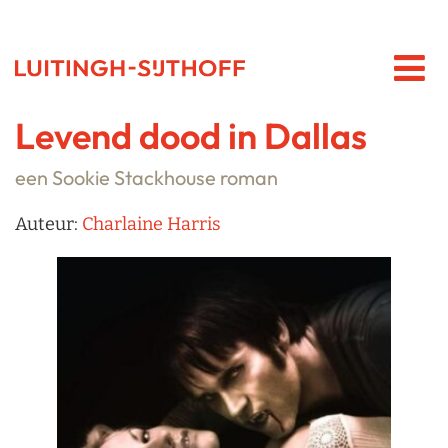
Levend dood in Dallas
een Sookie Stackhouse roman
Auteur:
Charlaine Harris