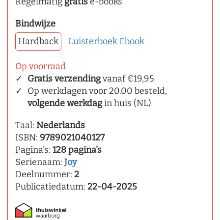
Regelmatig
gratis
e-books
Bindwijze
Hardback
Luisterboek
Ebook
Op voorraad
Gratis verzending
vanaf €19,95
Op werkdagen voor 20.00 besteld,
volgende werkdag
in huis (NL)
Taal:
Nederlands
ISBN:
9789021040127
Pagina's:
128 pagina's
Serienaam:
Joy
Deelnummer:
2
Publicatiedatum:
22-04-2025