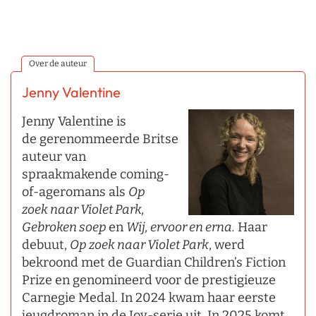
Over de auteur
Jenny Valentine
Jenny Valentine is
de gerenommeerde Britse
auteur van
spraakmakende coming-
of-ageromans als
Op
zoek
naar Violet Park,
Gebroken
soep
en
Wij, ervoor en erna.
Haar
debuut,
Op zoek naar Violet Park
, werd
bekroond met de Guardian Children’s Fiction
Prize en genomineerd voor de prestigieuze
Carnegie Medal. In 2024 kwam haar eerste
jeugdroman in de Joy-serie uit. In 2025 komt