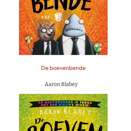
De boevenbende
Aaron Blabey