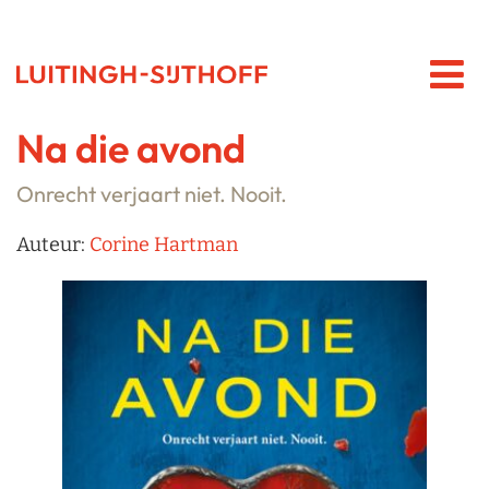
Na die avond
Onrecht verjaart niet. Nooit.
Auteur:
Corine Hartman