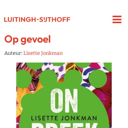
Op gevoel
Auteur:
Lisette Jonkman