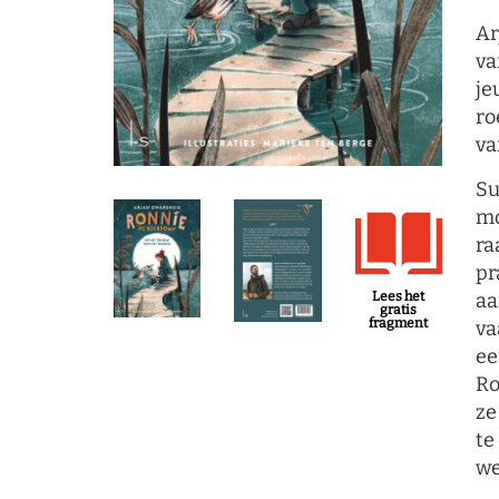
Ar
v
je
ro
va
Su
mo
ra
pr
Lees het
aa
gratis
fragment
va
ee
Ro
ze
te
we