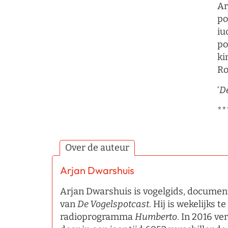
Ar
po
iu
po
ki
Ro
‘
D
**
Over de auteur
Arjan Dwarshuis
Arjan Dwarshuis is vogelgids, documen
van
De Vogelspotcast
. Hij is wekelijks t
radioprogramma
Humberto
. In 2016 ve