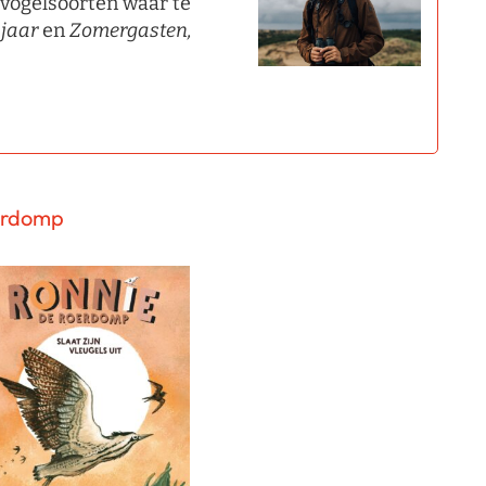
e vogelsoorten waar te
 jaar
en
Zomergasten,
oerdomp