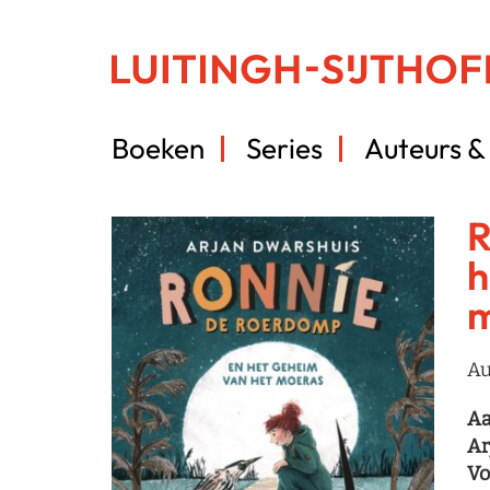
Boeken
Series
Auteurs & 
R
h
m
Au
Aa
Ar
Vo